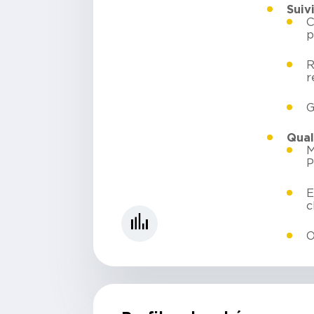
Suiv
C
p
R
r
G
Qual
M
P
E
c
O