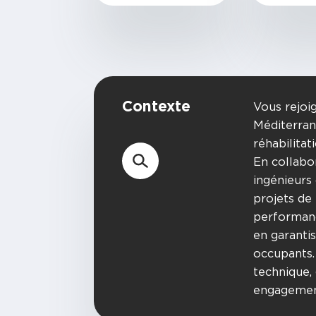
Contexte
Vous rejoi
Méditerrané
réhabilita
En collabo
ingénieurs
projets de
performanc
en garantis
occupants.
technique,
engagemen