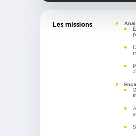
Les missions
Anal
É
p
D
m
P
d
Enca
G
i
A
s
S