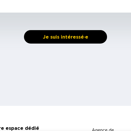
Je suis intéressé·e
re espace dédié
Agence de