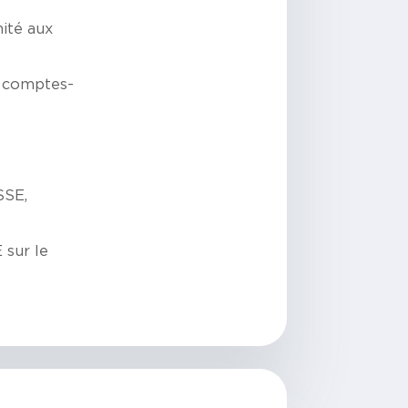
mité aux
, comptes-
SSE,
 sur le