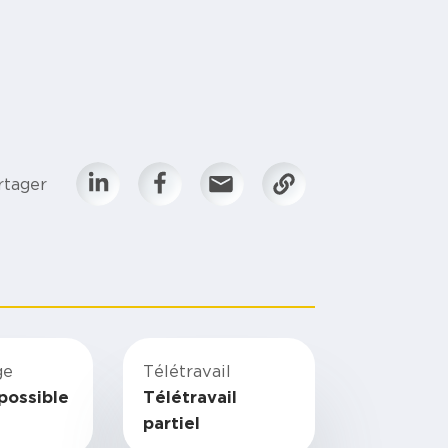
rtager
ge
Télétravail
possible
Télétravail
partiel