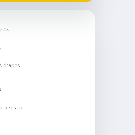
ues,
,
s étapes
u
ataires du