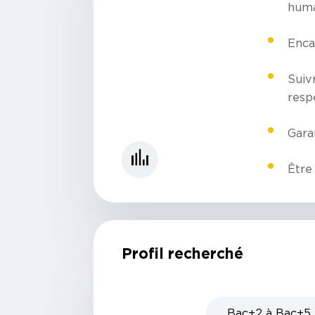
huma
Enca
Suiv
resp
Garan
Être 
Profil recherché
Bac+2 à Bac+5 e