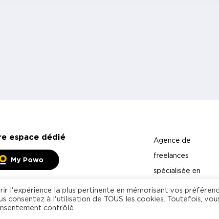
re espace dédié
Agence de
freelances
My Powo
spécialisée en
management et
rir l'expérience la plus pertinente en mémorisant vos préféren
us consentez à l'utilisation de TOUS les cookies. Toutefois, vou
technologies
onsentement contrôlé.
Freelance