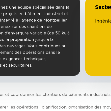
Secte
gnez une équipe spécialisée dans la
e projets en bâtiment industriel et
. Intégré à l’agence de Montpellier,
Ingéni
venez sur des chantiers de
on d’envergure variable (de 50 k€ à
is la préparation jusqu’à la
des ouvrages. Vous contribuez au
ement des opérations dans le
s exigences techniques,
 et sécuritaires.
ter et coordonner les chantiers de bâtiments industriels
arer les opérations : planification, organisation des mo