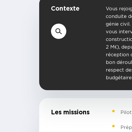
Contexte
Vous rejoi
conduite d
génie civil
vous inter
constructi
2 M€), depu
réception 
bon déroul
respect de
budgétaires
Les missions
Pilo
Prép