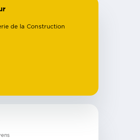
ur
erie de la Construction
.
yens