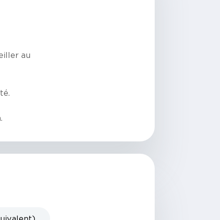
iller au
té.
.
uivalent)