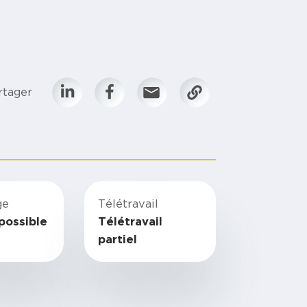
rtager
ge
Télétravail
possible
Télétravail
partiel