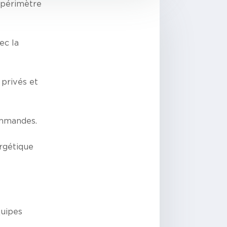
 périmètre
ec la
 privés et
ommandes.
rgétique
quipes