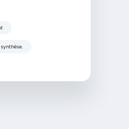
nt
 synthèse.