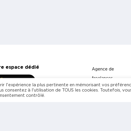
re espace dédié
Agence de
freelances
My Powo
rir l'expérience la plus pertinente en mémorisant vos préféren
spécialisée en
us consentez à l'utilisation de TOUS les cookies. Toutefois, vou
onsentement contrôlé.
management et
technologies
Freelance
Entreprise