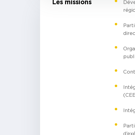
Les missions
Déve
régio
Parti
dire
Orga
publi
Cont
Inté
(CEE
Inté
Part
d’ex