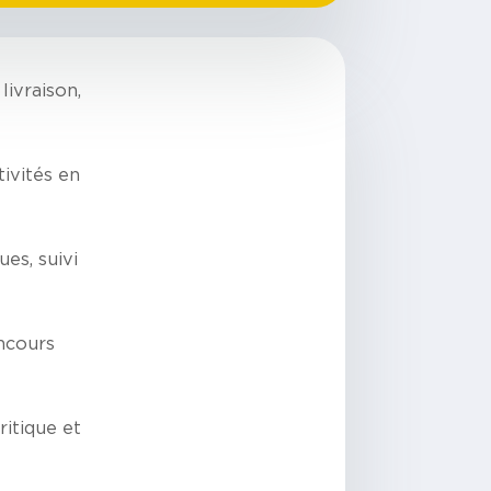
livraison,
tivités en
ues, suivi
encours
ritique et