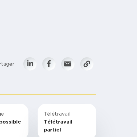
rtager
ge
Télétravail
possible
Télétravail
partiel