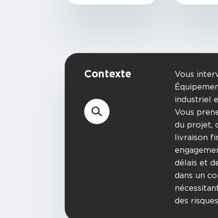
Contexte
Vous inter
Équipemen
industriel 
Vous prene
du projet, 
livraison f
engagement
délais et 
dans un con
nécessitan
des risques