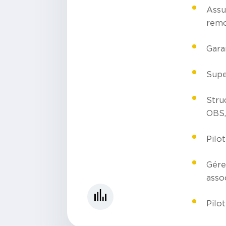
Assu
remo
Garan
Supe
Stru
OBS,
Pilot
Gére
assoc
Pilo