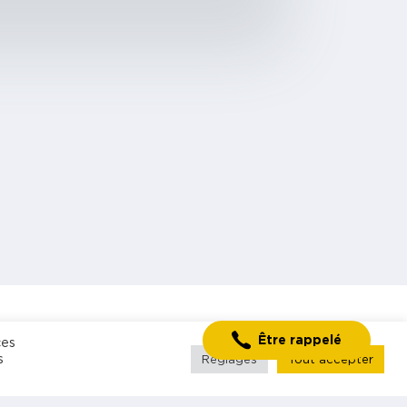
Être rappelé
ces
S'inscrire à la
Rechercher mission
s
Réglages
Tout accepter
newsletter
Blog