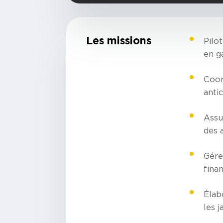
Les missions
Pilo
en g
Coord
anti
Assur
des a
Gérer
fina
Élab
les j