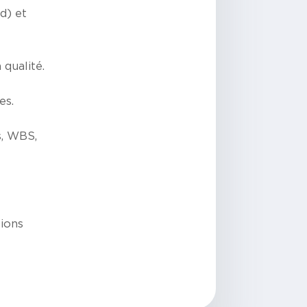
d) et
 qualité.
es.
s, WBS,
tions