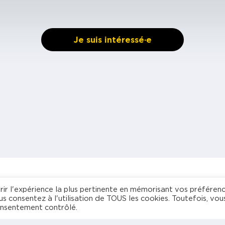
Je suis intéressé·e
rir l'expérience la plus pertinente en mémorisant vos préféren
re espace dédié
us consentez à l'utilisation de TOUS les cookies. Toutefois, vou
Agence de
onsentement contrôlé.
freelances
My Powo