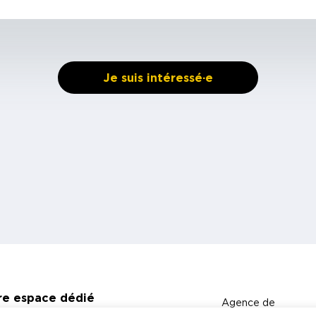
Je suis intéressé·e
re espace dédié
Agence de