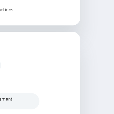
actions
nement