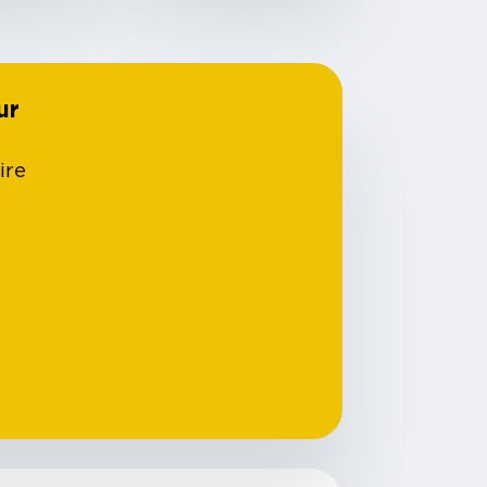
ur
ire