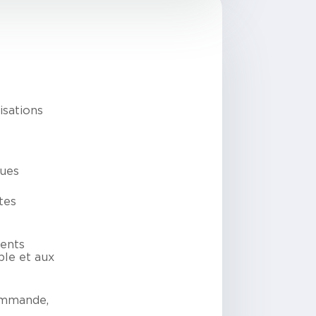
s
isations
ques
tes
ments
le et aux
commande,