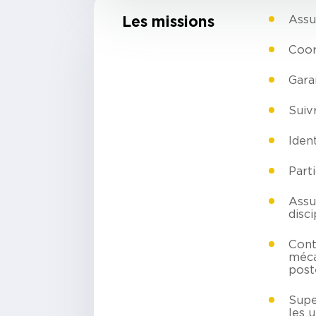
Les missions
Assu
Coor
Garan
Suiv
Ident
Part
Assu
disci
Cont
méca
post
Supe
les u