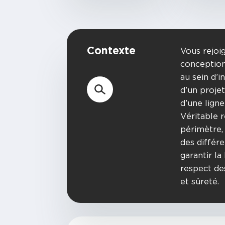
Contexte
Vous rejoi
conception
au sein d’i
d’un projet
d’une lign
Véritable 
périmètre, 
des différe
garantir l
respect des
et sûreté.