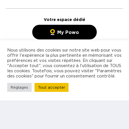
Votre espace dédié
My Powo
Nous utilisons des cookies sur notre site web pour vous
Rechercher mission
offrir l'expérience la plus pertinente en mémorisant vos
Agence de freelances
préférences et vos visites répétées. En cliquant sur
Blog
spécialisée en management
"Accepter tout", vous consentez à l'utilisation de TOUS
les cookies. Toutefois, vous pouvez visiter "Paramètres
Contact
et technologies
des cookies" pour fournir un consentement contrôlé.
Freelance
Réglages
Tout accepter
Entreprise
À propos
Être rappelé