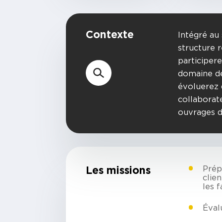
Contexte
Intégré au
structure r
participer
domaine de
évoluerez 
collaborat
ouvrages d
Les missions
Prép
clien
les 
Évalu