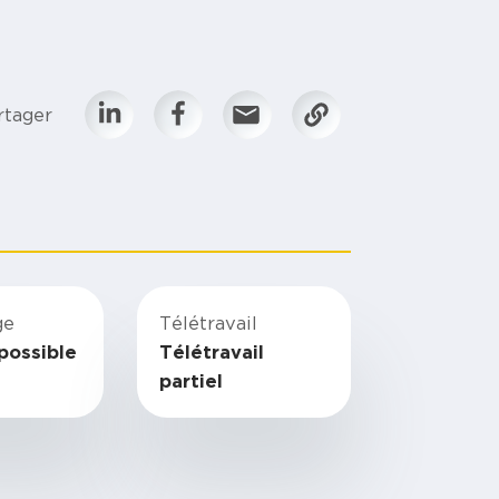
rtager
ge
Télétravail
possible
Télétravail
partiel