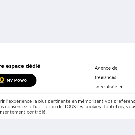
re espace dédié
Agence de
freelances
My Powo
spécialisée en
management et
rir l'expérience la plus pertinente en mémorisant vos préféren
technologies
us consentez à l'utilisation de TOUS les cookies. Toutefois, vou
onsentement contrôlé.
Freelance
Entreprise
À propos