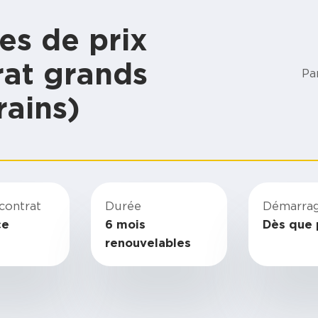
es de prix
rat grands
Pa
rains)
contrat
Durée
Démarra
ce
6 mois
Dès que 
renouvelables