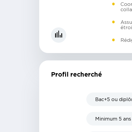
Coor
coll
Assu
étro
Rédi
Profil recherché
Bac+5 ou diplôm
Minimum 5 ans s