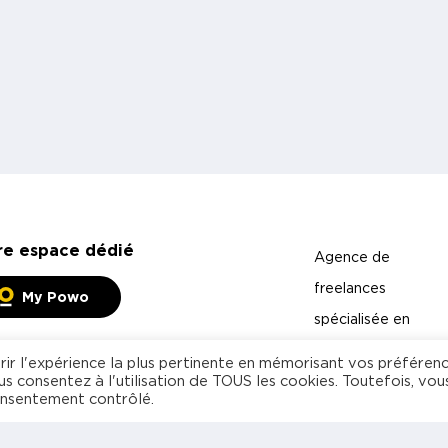
re espace dédié
Agence de
freelances
My Powo
spécialisée en
management et
rir l'expérience la plus pertinente en mémorisant vos préféren
us consentez à l'utilisation de TOUS les cookies. Toutefois, vou
technologies
onsentement contrôlé.
Freelance
Entreprise