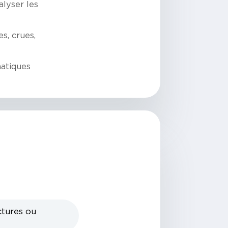
alyser les
es, crues,
atiques
ctures ou