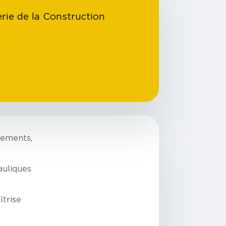
erie de la Construction
lements,
auliques
îtrise