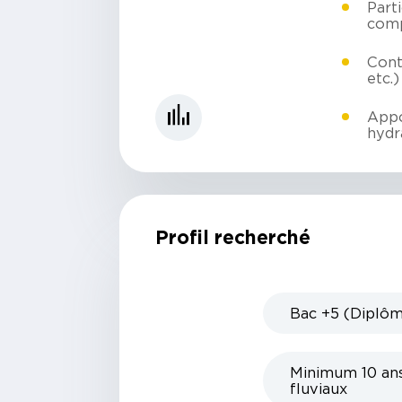
Part
comp
Contr
etc.)
Appo
hydr
Profil recherché
Bac +5 (Diplôm
Minimum 10 ans 
fluviaux