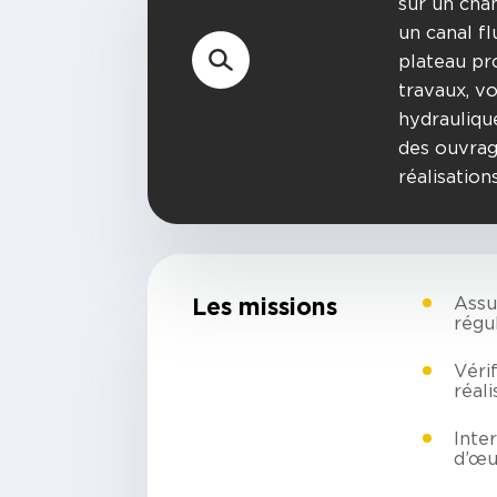
sur un chan
un canal fl
plateau pr
travaux, v
hydrauliqu
des ouvrag
réalisation
Les missions
Assu
régu
Véri
réal
Inte
d’œu