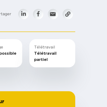
rtager
ge
Télétravail
possible
Télétravail
partiel
ur