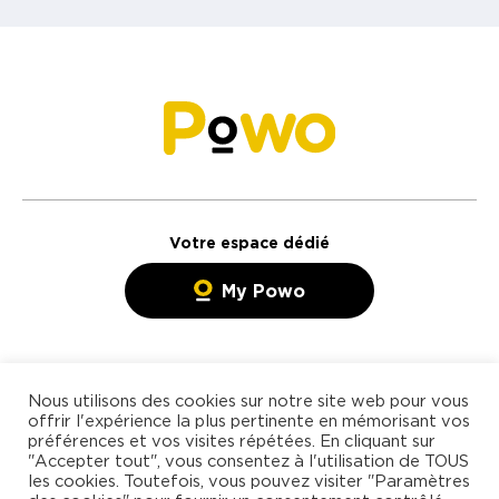
Votre espace dédié
My Powo
Rechercher mission
Agence de freelances
Nous utilisons des cookies sur notre site web pour vous
Blog
spécialisée en management
offrir l'expérience la plus pertinente en mémorisant vos
préférences et vos visites répétées. En cliquant sur
Contact
et technologies
"Accepter tout", vous consentez à l'utilisation de TOUS
les cookies. Toutefois, vous pouvez visiter "Paramètres
Freelance