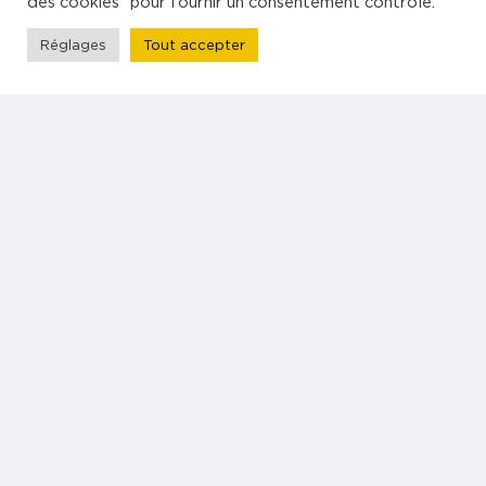
des cookies" pour fournir un consentement contrôlé.
Entreprise
Réglages
Tout accepter
À propos
Être rappelé
S'inscrire à la newsletter
Follow us
© 2026 Powo - Tous droits réservés