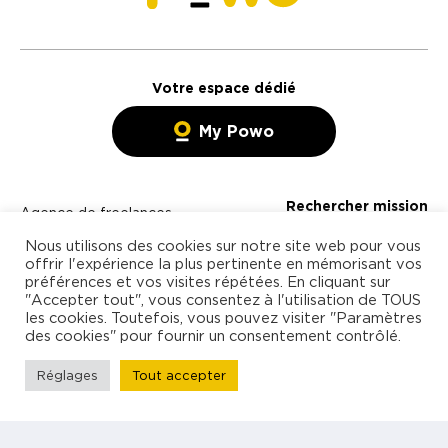
Votre espace dédié
My Powo
Rechercher mission
Agence de freelances
Blog
spécialisée en management
Nous utilisons des cookies sur notre site web pour vous
offrir l'expérience la plus pertinente en mémorisant vos
Contact
et technologies
préférences et vos visites répétées. En cliquant sur
"Accepter tout", vous consentez à l'utilisation de TOUS
Freelance
les cookies. Toutefois, vous pouvez visiter "Paramètres
des cookies" pour fournir un consentement contrôlé.
Entreprise
À propos
Réglages
Tout accepter
Être rappelé