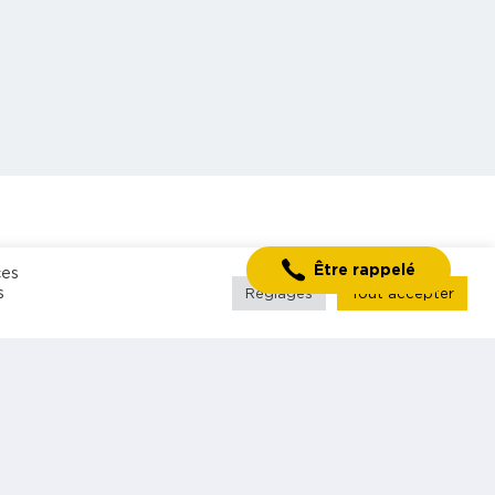
S'inscrire à la
Rechercher mission
Être rappelé
ces
newsletter
s
Réglages
Tout accepter
Blog
Contact