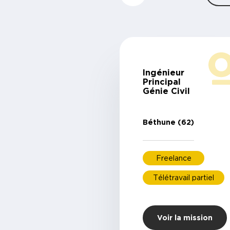
Ingénieur
Principal
Génie Civil
Béthune (62)
Freelance
Télétravail partiel
Voir la mission