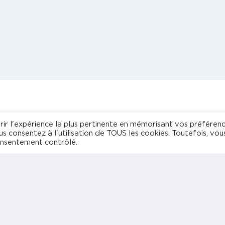
re espace dédié
Agence de
rir l'expérience la plus pertinente en mémorisant vos préféren
us consentez à l'utilisation de TOUS les cookies. Toutefois, vou
freelances
My Powo
onsentement contrôlé.
spécialisée en
management et
technologies
Freelance
Entreprise