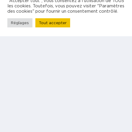
"Accepter tout", vous consentez à l'utilisation de TOUS
les cookies. Toutefois, vous pouvez visiter "Paramètres
des cookies" pour fournir un consentement contrôlé.
7 novembre 2023
Réglages
Tout accepter
Guide Complet sur la CFE pour les
Freelances
Lire l'article
Voir tous les articles