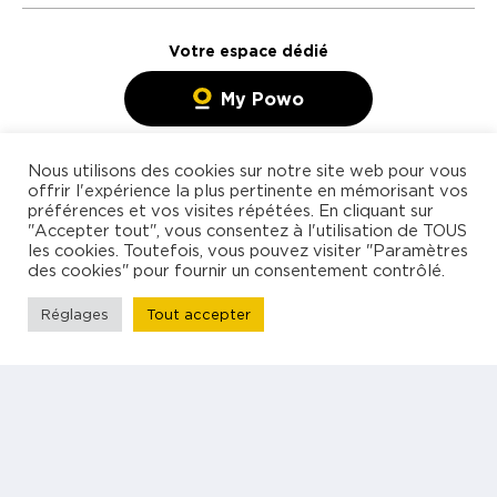
Votre espace dédié
My Powo
Nous utilisons des cookies sur notre site web pour vous
Rechercher mission
Agence de freelances
offrir l'expérience la plus pertinente en mémorisant vos
préférences et vos visites répétées. En cliquant sur
Blog
spécialisée en management
"Accepter tout", vous consentez à l'utilisation de TOUS
Contact
les cookies. Toutefois, vous pouvez visiter "Paramètres
et technologies
des cookies" pour fournir un consentement contrôlé.
Freelance
Réglages
Tout accepter
Entreprise
À propos
Être rappelé